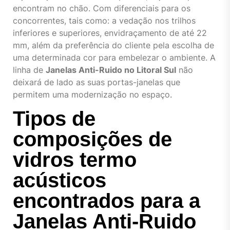
encontram no chão. Com diferenciais para os
concorrentes, tais como: a vedação nos trilhos
inferiores e superiores, envidraçamento de até 22
mm, além da preferência do cliente pela escolha de
uma determinada cor para embelezar o ambiente. A
linha de
Janelas Anti-Ruido no Litoral Sul
não
deixará de lado as suas portas-janelas que
permitem uma modernização no espaço.
Tipos de
composições de
vidros termo
acústicos
encontrados para a
Janelas Anti-Ruido