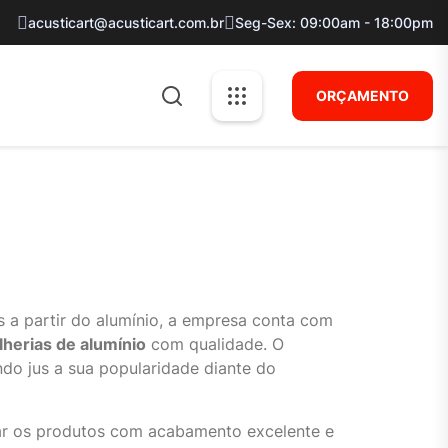
acusticart@acusticart.com.br
Seg-Sex: 09:00am - 18:00pm
ORÇAMENTO
s a partir do alumínio, a empresa conta com
lherias de alumínio
com qualidade. O
ndo jus a sua popularidade diante do
ar os produtos com acabamento excelente e