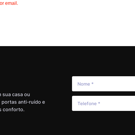
or email.
m sua casa ou
 portas anti-ruído e
s conforto.