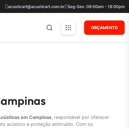
acusticart@acusticart.com.br
Seg-Sex: 09:00am - 18:00pm
ORÇAMENTO
Campinas
Acústicas em Campinas
, responsável por oferecer
nto acústico e proteção antirruído. Com os