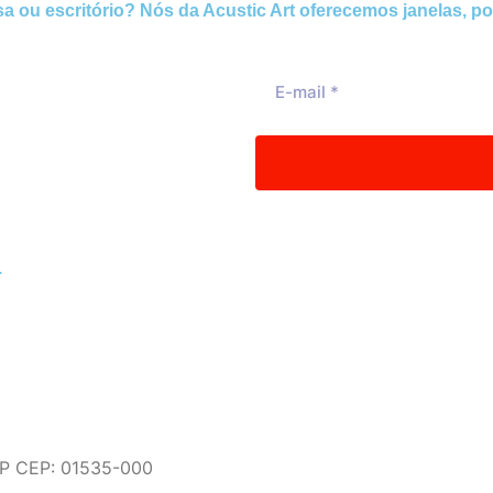
 ou escritório? Nós da Acustic Art oferecemos janelas, por
.
SP CEP: 01535-000