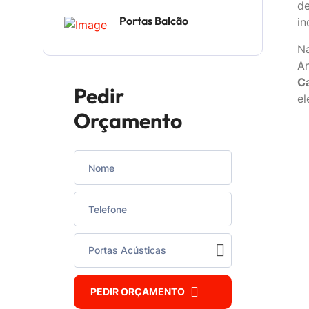
d
Portas Balcão
in
Na
An
C
Pedir
el
Orçamento
PEDIR ORÇAMENTO