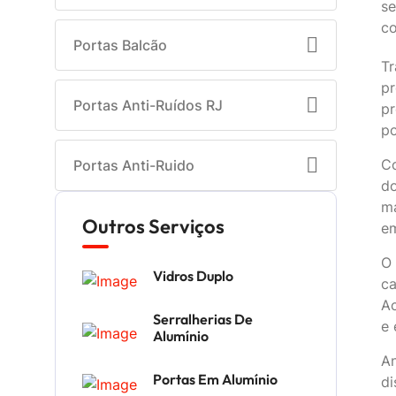
se
co
Portas Balcão
Tr
pr
Portas Anti-Ruídos RJ
pr
po
Co
Portas Anti-Ruido
do
ma
Outros Serviços
em
O 
Vidros Duplo
ca
Ac
Serralherias De
e 
Alumínio
An
Portas Em Alumínio
di